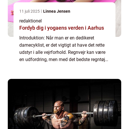
11 juli 2025
Linnea Jensen
redaktionel
Fordyb dig i yogaens verden i Aarhus
Introduktion: Når man er en dedikeret
damecyklist, er det vigtigt at have det rette
udstyr i alle vejrforhold. Regnvejr kan være
en udfordring, men med det bedste regntøj
kan du forblive tør og behagelig under hele
din cykeltur. I denne artikel vil v...