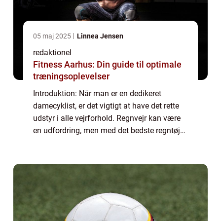
05 maj 2025
Linnea Jensen
redaktionel
Fitness Aarhus: Din guide til optimale
træningsoplevelser
Introduktion: Når man er en dedikeret
damecyklist, er det vigtigt at have det rette
udstyr i alle vejrforhold. Regnvejr kan være
en udfordring, men med det bedste regntøj
kan du forblive tør og behagelig under hele
din cykeltur. I denne artikel vil v...