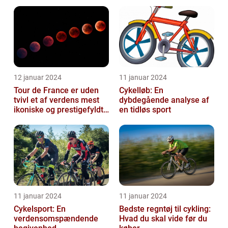
hvert år tiltrækker
gennem tiden
millioner...
12 januar 2024
11 januar 2024
Tour de France er uden
Cykelløb: En
tvivl et af verdens mest
dybdegående analyse af
ikoniske og prestigefyldte
en tidløs sport
cykelløb
11 januar 2024
11 januar 2024
Cykelsport: En
Bedste regntøj til cykling:
verdensomspændende
Hvad du skal vide før du