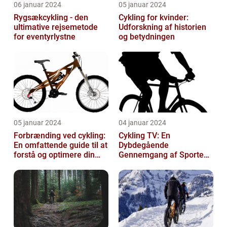
06 januar 2024
05 januar 2024
Rygsækcykling - den
Cykling for kvinder:
ultimative rejsemetode
Udforskning af historien
for eventyrlystne
og betydningen
05 januar 2024
04 januar 2024
Forbrænding ved cykling:
Cykling TV: En
En omfattende guide til at
Dybdegående
forstå og optimere din
Gennemgang af Sportens
træning
Udvikling og Betydning