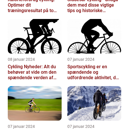
Optimer dit
dem med disse vigtige
træningsresultat på to
tips og historiske
hjul
perspektiver
08 januar 2024
07 januar 2024
Cykling Nyheder: Alt du
Sportscykling er en
behøver at vide om den
spændende og
spændende verden af
udfordrende aktivitet, der
cykling
appellerer til både
fritidsmotionister o...
07 januar 2024
07 januar 2024