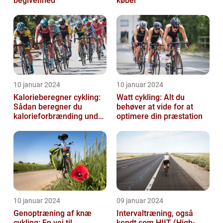
begivenhed
køber
10 januar 2024
10 januar 2024
Kalorieberegner cykling:
Watt cykling: Alt du
Sådan beregner du
behøver at vide for at
kalorieforbrænding under
optimere din præstation
cykling
10 januar 2024
09 januar 2024
Genoptræning af knæ
Intervaltræning, også
cykling: En vej til
kendt som HIIT (High-