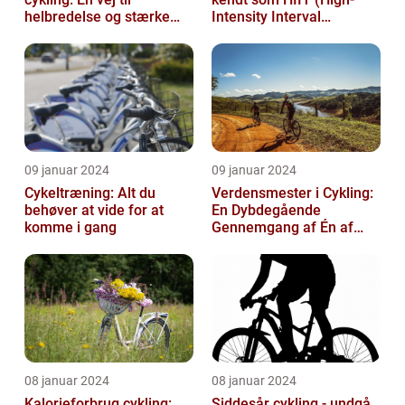
helbredelse og stærke
Intensity Interval
knæ
Training), er en populær
træningsmetod...
09 januar 2024
09 januar 2024
Cykeltræning: Alt du
Verdensmester i Cykling:
behøver at vide for at
En Dybdegående
komme i gang
Gennemgang af Én af
Sportsverdenens Mest
Prestigefyldte r
08 januar 2024
08 januar 2024
Kalorieforbrug cykling:
Siddesår cykling - undgå