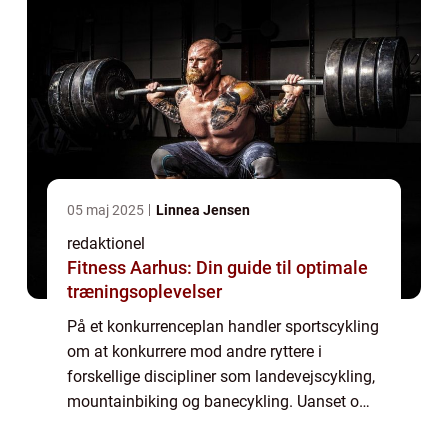
05 maj 2025
Linnea Jensen
redaktionel
Fitness Aarhus: Din guide til optimale
træningsoplevelser
På et konkurrenceplan handler sportscykling
om at konkurrere mod andre ryttere i
forskellige discipliner som landevejscykling,
mountainbiking og banecykling. Uanset om
det er for sjov eller for præstation, er der flere