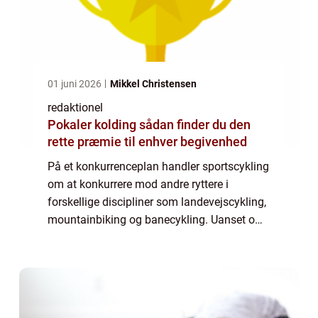
01 juni 2026
Mikkel Christensen
redaktionel
Pokaler kolding sådan finder du den
rette præmie til enhver begivenhed
På et konkurrenceplan handler sportscykling
om at konkurrere mod andre ryttere i
forskellige discipliner som landevejscykling,
mountainbiking og banecykling. Uanset om
det er for sjov eller for præstation, er der flere
vigtige ting at vide om sportsc...