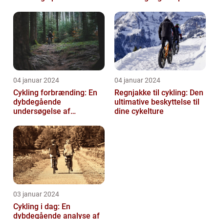
træning
Udvikling og Betydning
04 januar 2024
04 januar 2024
Cykling forbrænding: En
Regnjakke til cykling: Den
dybdegående
ultimative beskyttelse til
undersøgelse af
dine cykelture
kalorieforbrænding ved
cykling
03 januar 2024
Cykling i dag: En
dybdegående analyse af