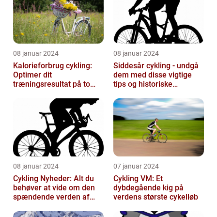
08 januar 2024
08 januar 2024
Kalorieforbrug cykling:
Siddesår cykling - undgå
Optimer dit
dem med disse vigtige
træningsresultat på to
tips og historiske
hjul
perspektiver
08 januar 2024
07 januar 2024
Cykling Nyheder: Alt du
Cykling VM: Et
behøver at vide om den
dybdegående kig på
spændende verden af
verdens største cykelløb
cykling