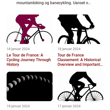
mountainbiking og banecykling. Uanset om
det er for sjov eller for præstation, er der flere
vigtige ting at vide om sportsc...
18 januar 2024
18 januar 2024
Le Tour de France: A
Tour de France
Cycling Journey Through
Classement: A Historical
History
Overview and Important
Insights for Enthusiasts
18 januar 2024
17 januar 2024