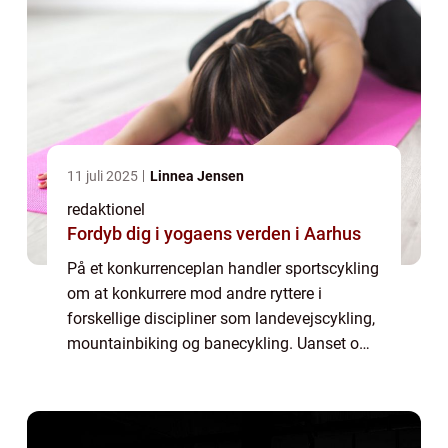
11 juli 2025
Linnea Jensen
redaktionel
Fordyb dig i yogaens verden i Aarhus
På et konkurrenceplan handler sportscykling
om at konkurrere mod andre ryttere i
forskellige discipliner som landevejscykling,
mountainbiking og banecykling. Uanset om
det er for sjov eller for præstation, er der flere
vigtige ting at vide om sportsc...