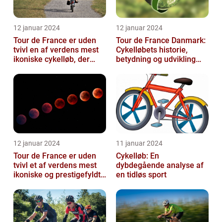
12 januar 2024
12 januar 2024
Tour de France er uden
Tour de France Danmark:
tvivl en af verdens mest
Cykelløbets historie,
ikoniske cykelløb, der
betydning og udvikling
hvert år tiltrækker
gennem tiden
millioner...
12 januar 2024
11 januar 2024
Tour de France er uden
Cykelløb: En
tvivl et af verdens mest
dybdegående analyse af
ikoniske og prestigefyldte
en tidløs sport
cykelløb