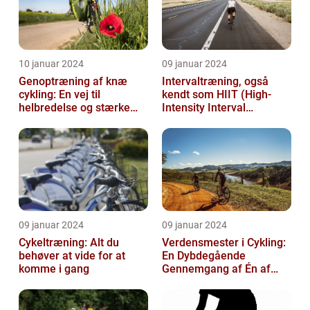
10 januar 2024
09 januar 2024
Genoptræning af knæ
Intervaltræning, også
cykling: En vej til
kendt som HIIT (High-
helbredelse og stærke
Intensity Interval
knæ
Training), er en populær
træningsmetod...
09 januar 2024
09 januar 2024
Cykeltræning: Alt du
Verdensmester i Cykling:
behøver at vide for at
En Dybdegående
komme i gang
Gennemgang af Én af
Sportsverdenens Mest
Prestigefyldte r