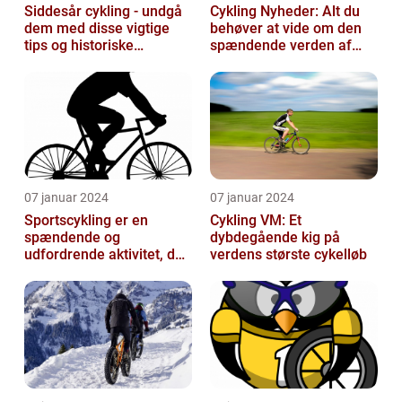
Siddesår cykling - undgå
Cykling Nyheder: Alt du
dem med disse vigtige
behøver at vide om den
tips og historiske
spændende verden af
perspektiver
cykling
07 januar 2024
07 januar 2024
Sportscykling er en
Cykling VM: Et
spændende og
dybdegående kig på
udfordrende aktivitet, der
verdens største cykelløb
appellerer til både
fritidsmotionister o...