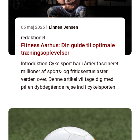
05 maj 2025
Linnea Jensen
redaktionel
Fitness Aarhus: Din guide til optimale
træningsoplevelser
Introduktion Cykelsport har i årtier fascineret
millioner af sports- og fritidsentusiaster
verden over. Denne artikel vil tage dig med
på en dybdegående rejse ind i cykelsportens
verden og give dig et indblik i dens historie
samt vigtige elementer, s...