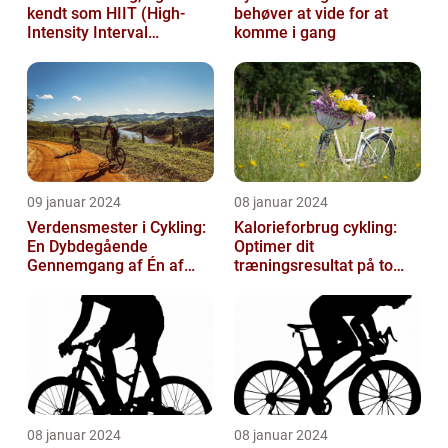
kendt som HIIT (High-
behøver at vide for at
Intensity Interval
komme i gang
Training), er en populær
træningsmetod...
09 januar 2024
08 januar 2024
Verdensmester i Cykling:
Kalorieforbrug cykling:
En Dybdegående
Optimer dit
Gennemgang af Én af
træningsresultat på to
Sportsverdenens Mest
hjul
Prestigefyldte r
08 januar 2024
08 januar 2024