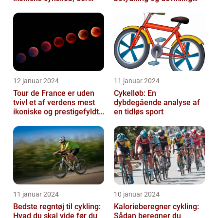
hvert år tiltrækker
gennem tiden
millioner...
12 januar 2024
11 januar 2024
Tour de France er uden
Cykelløb: En
tvivl et af verdens mest
dybdegående analyse af
ikoniske og prestigefyldte
en tidløs sport
cykelløb
11 januar 2024
10 januar 2024
Bedste regntøj til cykling:
Kalorieberegner cykling:
Hvad du skal vide før du
Sådan beregner du