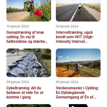
10 januar 2024
09 januar 2024
Genoptræning af knæ
Intervaltræning, også
cykling: En vej til
kendt som HIIT (High-
helbredelse og stærke
Intensity Interval
knæ
Training), er en populær
træningsmetod...
09 januar 2024
09 januar 2024
Cykeltræning: Alt du
Verdensmester i Cykling:
behøver at vide for at
En Dybdegående
komme i gang
Gennemgang af Én af
Sportsverdenens Mest
Prestigefyldte r