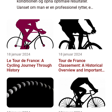
konditionen og opnå optimale resultater.
Uanset om man er en professionel rytter, en
ivrig motionist eller bare interesseret i at
komme i form, kan et velstrukturere...
18 januar 2024
18 januar 2024
Le Tour de France: A
Tour de France
Cycling Journey Through
Classement: A Historical
History
Overview and Important
Insights for Enthusiasts