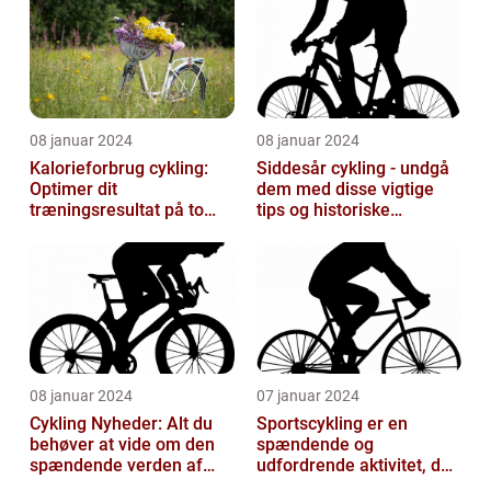
08 januar 2024
08 januar 2024
Kalorieforbrug cykling:
Siddesår cykling - undgå
Optimer dit
dem med disse vigtige
træningsresultat på to
tips og historiske
hjul
perspektiver
08 januar 2024
07 januar 2024
Cykling Nyheder: Alt du
Sportscykling er en
behøver at vide om den
spændende og
spændende verden af
udfordrende aktivitet, der
cykling
appellerer til både