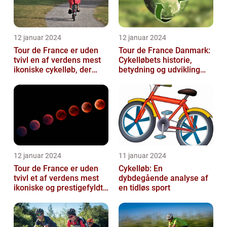
12 januar 2024
12 januar 2024
Tour de France er uden
Tour de France Danmark:
tvivl en af verdens mest
Cykelløbets historie,
ikoniske cykelløb, der
betydning og udvikling
hvert år tiltrækker
gennem tiden
millioner...
12 januar 2024
11 januar 2024
Tour de France er uden
Cykelløb: En
tvivl et af verdens mest
dybdegående analyse af
ikoniske og prestigefyldte
en tidløs sport
cykelløb