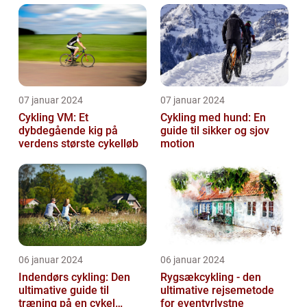
fritidsmotionister o...
07 januar 2024
07 januar 2024
Cykling VM: Et
Cykling med hund: En
dybdegående kig på
guide til sikker og sjov
verdens største cykelløb
motion
06 januar 2024
06 januar 2024
Indendørs cykling: Den
Rygsækcykling - den
ultimative guide til
ultimative rejsemetode
træning på en cykel
for eventyrlystne