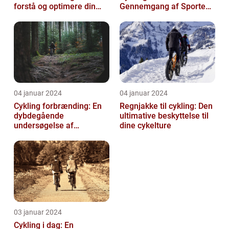
forstå og optimere din
Gennemgang af Sportens
træning
Udvikling og Betydning
04 januar 2024
04 januar 2024
Cykling forbrænding: En
Regnjakke til cykling: Den
dybdegående
ultimative beskyttelse til
undersøgelse af
dine cykelture
kalorieforbrænding ved
cykling
03 januar 2024
Cykling i dag: En