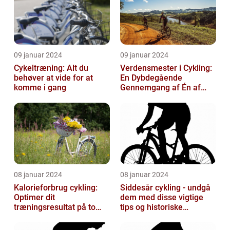
09 januar 2024
09 januar 2024
Cykeltræning: Alt du
Verdensmester i Cykling:
behøver at vide for at
En Dybdegående
komme i gang
Gennemgang af Én af
Sportsverdenens Mest
Prestigefyldte r
08 januar 2024
08 januar 2024
Kalorieforbrug cykling:
Siddesår cykling - undgå
Optimer dit
dem med disse vigtige
træningsresultat på to
tips og historiske
hjul
perspektiver