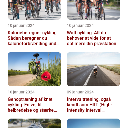
10 januar 2024
10 januar 2024
Kalorieberegner cykling:
Watt cykling: Alt du
Sådan beregner du
behøver at vide for at
kalorieforbrænding under
optimere din præstation
cykling
10 januar 2024
09 januar 2024
Genoptræning af knæ
Intervaltræning, også
cykling: En vej til
kendt som HIIT (High-
helbredelse og stærke
Intensity Interval
knæ
Training), er en populær
træningsmetod...