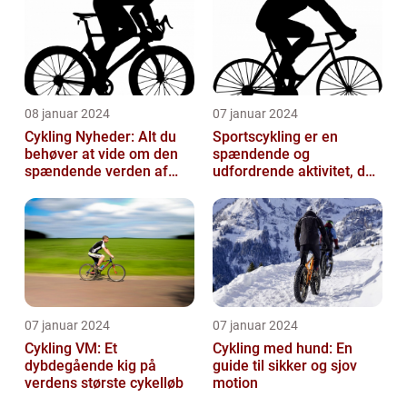
08 januar 2024
07 januar 2024
Cykling Nyheder: Alt du
Sportscykling er en
behøver at vide om den
spændende og
spændende verden af
udfordrende aktivitet, der
cykling
appellerer til både
fritidsmotionister o...
07 januar 2024
07 januar 2024
Cykling VM: Et
Cykling med hund: En
dybdegående kig på
guide til sikker og sjov
verdens største cykelløb
motion