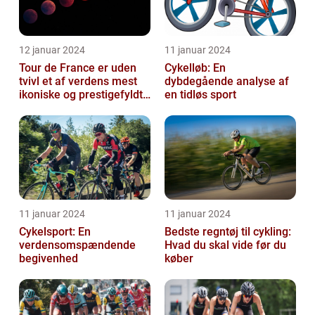
12 januar 2024
11 januar 2024
Tour de France er uden
Cykelløb: En
tvivl et af verdens mest
dybdegående analyse af
ikoniske og prestigefyldte
en tidløs sport
cykelløb
11 januar 2024
11 januar 2024
Cykelsport: En
Bedste regntøj til cykling:
verdensomspændende
Hvad du skal vide før du
begivenhed
køber