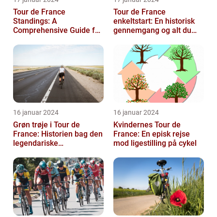
Tour de France
Tour de France
Standings: A
enkeltstart: En historisk
Comprehensive Guide for
gennemgang og alt du
Sports and Leisure
behøver at vide
Enthusiasts
16 januar 2024
16 januar 2024
Grøn trøje i Tour de
Kvindernes Tour de
France: Historien bag den
France: En episk rejse
legendariske
mod ligestilling på cykel
pointkonkurrence