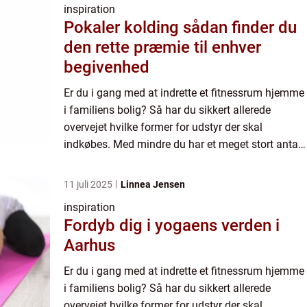
inspiration
Pokaler kolding sådan finder du
den rette præmie til enhver
begivenhed
Er du i gang med at indrette et fitnessrum hjemme
i familiens bolig? Så har du sikkert allerede
overvejet hvilke former for udstyr der skal
indkøbes. Med mindre du har et meget stort antal
kvadratmeter til din rådighed bør du dog
økonomisere med plad...
11 juli 2025
Linnea Jensen
inspiration
Fordyb dig i yogaens verden i
Aarhus
Er du i gang med at indrette et fitnessrum hjemme
i familiens bolig? Så har du sikkert allerede
overvejet hvilke former for udstyr der skal