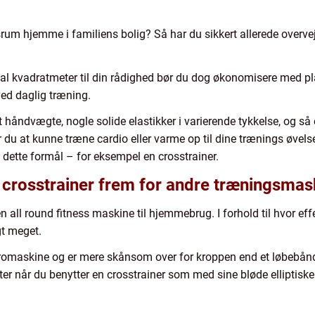
srum hjemme i familiens bolig? Så har du sikkert allerede overvej
al kvadratmeter til din rådighed bør du dog økonomisere med pl
ed daglig træning.
t håndvægte, nogle solide elastikker i varierende tykkelse, og så
r du at kunne træne cardio eller varme op til dine trænings øvels
l dette formål – for eksempel en crosstrainer.
 crosstrainer frem for andre træningsmas
en all round fitness maskine til hjemmebrug. I forhold til hvor eff
gt meget.
 romaskine og er mere skånsom over for kroppen end et løbebånd.
fter når du benytter en crosstrainer som med sine bløde elliptisk