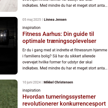
indkøbes. Med mindre du har et meget stort antal
kvadratmeter til din rådighed bør du dog
økonomisere med plad...
05 maj 2025
Linnea Jensen
inspiration
Fitness Aarhus: Din guide til
optimale træningsoplevelser
Er du i gang med at indrette et fitnessrum hjemme
i familiens bolig? Så har du sikkert allerede
overvejet hvilke former for udstyr der skal
indkøbes. Med mindre du har et meget stort antal
kvadratmeter til din rådighed bør du dog
økonomisere med plad...
10 juni 2024
Mikkel Christensen
inspiration
Hvordan turneringssystemer
revolutionerer konkurrencesport