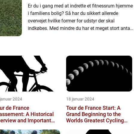
Er du i gang med at indrette et fitnessrum hjemme
i familiens bolig? Så har du sikkert allerede
overvejet hvilke former for udstyr der skal
indkøbes. Med mindre du har et meget stort antal
kvadratmeter til din rådighed bør du dog
økonomisere med plad...
 januar 2024
18 januar 2024
ur de France
Tour de France Start: A
assement: A Historical
Grand Beginning to the
erview and Important
Worlds Greatest Cycling
sights for Enthusiasts
Event