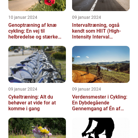
10 januar 2024
09 januar 2024
Genoptræning af knæ
Intervaltræning, også
cykling: En vej til
kendt som HIIT (High-
helbredelse og stærke
Intensity Interval
knæ
Training), er en populær
træningsmetod...
09 januar 2024
09 januar 2024
Cykeltræning: Alt du
Verdensmester i Cykling:
behøver at vide for at
En Dybdegående
komme i gang
Gennemgang af Én af
Sportsverdenens Mest
Prestigefyldte r