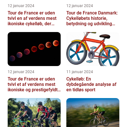
12 januar 2024
12 januar 2024
Tour de France er uden
Tour de France Danmark:
tvivl en af verdens mest
Cykelløbets historie,
ikoniske cykelløb, der
betydning og udvikling
hvert år tiltrækker
gennem tiden
millioner...
12 januar 2024
11 januar 2024
Tour de France er uden
Cykelløb: En
tvivl et af verdens mest
dybdegående analyse af
ikoniske og prestigefyldte
en tidløs sport
cykelløb