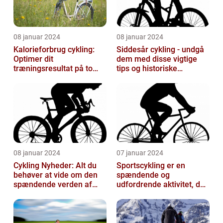
08 januar 2024
08 januar 2024
Kalorieforbrug cykling:
Siddesår cykling - undgå
Optimer dit
dem med disse vigtige
træningsresultat på to
tips og historiske
hjul
perspektiver
08 januar 2024
07 januar 2024
Cykling Nyheder: Alt du
Sportscykling er en
behøver at vide om den
spændende og
spændende verden af
udfordrende aktivitet, der
cykling
appellerer til både
fritidsmotionister o...