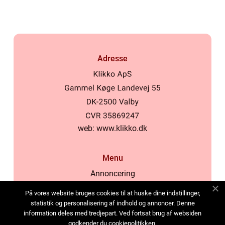
Adresse
web:
www.klikko.dk
Menu
Annoncering
Om os
På vores website bruges cookies til at huske dine indstillinger,
Cookies
statistik og personalisering af indhold og annoncer. Denne
information deles med tredjepart. Ved fortsat brug af websiden
Kontakt os
godkender du cookiepolitikken.