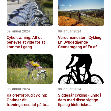
09 januar 2024
09 januar 2024
Cykeltræning: Alt du
Verdensmester i Cykling:
behøver at vide for at
En Dybdegående
komme i gang
Gennemgang af Én af
Sportsverdenens Mest
Prestigefyldte r
08 januar 2024
08 januar 2024
Kalorieforbrug cykling:
Siddesår cykling - undgå
Optimer dit
dem med disse vigtige
træningsresultat på to
tips og historiske
hjul
perspektiver