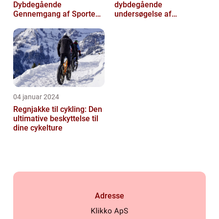
Dybdegående
dybdegående
Gennemgang af Sportens
undersøgelse af
Udvikling og Betydning
kalorieforbrænding ved
cykling
04 januar 2024
Regnjakke til cykling: Den
ultimative beskyttelse til
dine cykelture
Adresse