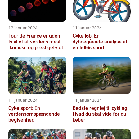
12 januar 2024
11 januar 2024
Tour de France er uden
Cykelløb: En
tvivl et af verdens mest
dybdegående analyse af
ikoniske og prestigefyldte
en tidløs sport
cykelløb
11 januar 2024
11 januar 2024
Cykelsport: En
Bedste regntøj til cykling:
verdensomspændende
Hvad du skal vide før du
begivenhed
køber