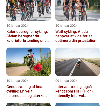
10 januar 2024
10 januar 2024
Kalorieberegner cykling:
Watt cykling: Alt du
Sådan beregner du
behøver at vide for at
kalorieforbrænding under
optimere din præstation
cykling
10 januar 2024
09 januar 2024
Genoptræning af knæ
Intervaltræning, også
cykling: En vej til
kendt som HIIT (High-
helbredelse og stærke
Intensity Interval
knæ
Training), er en populær
træningsmetod...