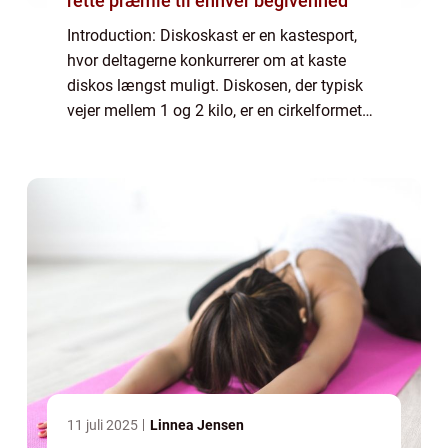
rette præmie til enhver begivenhed
Introduction: Diskoskast er en kastesport,
hvor deltagerne konkurrerer om at kaste
diskos længst muligt. Diskosen, der typisk
vejer mellem 1 og 2 kilo, er en cirkelformet
skive, lavet af metal eller gummi. Dette
sportsgrene kræver en kombination af s...
11 juli 2025
Linnea Jensen