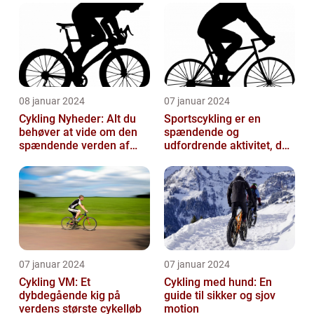
08 januar 2024
07 januar 2024
Cykling Nyheder: Alt du
Sportscykling er en
behøver at vide om den
spændende og
spændende verden af
udfordrende aktivitet, der
cykling
appellerer til både
fritidsmotionister o...
07 januar 2024
07 januar 2024
Cykling VM: Et
Cykling med hund: En
dybdegående kig på
guide til sikker og sjov
verdens største cykelløb
motion