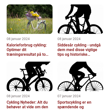
Sportsverdenens Mest
Prestigefyldte r
08 januar 2024
08 januar 2024
Kalorieforbrug cykling:
Siddesår cykling - undgå
Optimer dit
dem med disse vigtige
træningsresultat på to
tips og historiske
hjul
perspektiver
08 januar 2024
07 januar 2024
Cykling Nyheder: Alt du
Sportscykling er en
behøver at vide om den
spændende og