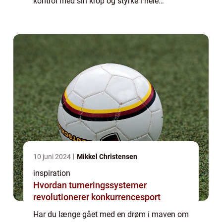
kontrol med sin krop og styrke i hele
kroppen. Det er derfor måske også for
mange en undervurderet sportsdans, da
man ...
10 juni 2024
Mikkel Christensen
inspiration
Hvordan turneringssystemer
revolutionerer konkurrencesport
Har du længe gået med en drøm i maven om