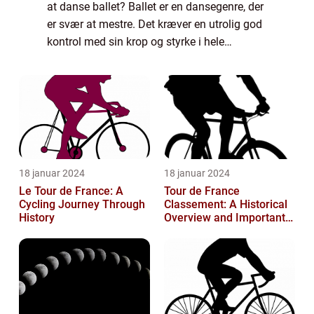
at danse ballet? Ballet er en dansegenre, der
er svær at mestre. Det kræver en utrolig god
kontrol med sin krop og styrke i hele
kroppen. Det er derfor måske også for
mange en undervurderet sportsdans, da
man ...
18 januar 2024
18 januar 2024
Le Tour de France: A
Tour de France
Cycling Journey Through
Classement: A Historical
History
Overview and Important
Insights for Enthusiasts