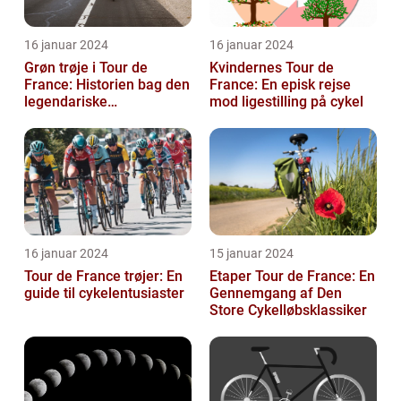
16 januar 2024
16 januar 2024
Grøn trøje i Tour de
Kvindernes Tour de
France: Historien bag den
France: En episk rejse
legendariske
mod ligestilling på cykel
pointkonkurrence
16 januar 2024
15 januar 2024
Tour de France trøjer: En
Etaper Tour de France: En
guide til cykelentusiaster
Gennemgang af Den
Store Cykelløbsklassiker