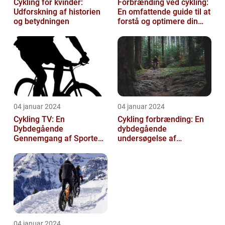
Cykling for kvinder:
Forbrænding ved cykling:
Udforskning af historien
En omfattende guide til at
og betydningen
forstå og optimere din
træning
04 januar 2024
04 januar 2024
Cykling TV: En
Cykling forbrænding: En
Dybdegående
dybdegående
Gennemgang af Sportens
undersøgelse af
Udvikling og Betydning
kalorieforbrænding ved
cykling
04 januar 2024