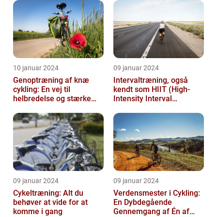
10 januar 2024
09 januar 2024
Genoptræning af knæ
Intervaltræning, også
cykling: En vej til
kendt som HIIT (High-
helbredelse og stærke
Intensity Interval
knæ
Training), er en populær
træningsmetod...
09 januar 2024
09 januar 2024
Cykeltræning: Alt du
Verdensmester i Cykling:
behøver at vide for at
En Dybdegående
komme i gang
Gennemgang af Én af