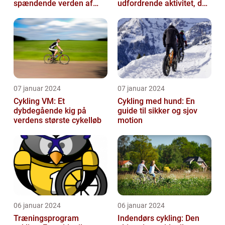
spændende verden af
udfordrende aktivitet, der
cykling
appellerer til både
fritidsmotionister o...
07 januar 2024
07 januar 2024
Cykling VM: Et
Cykling med hund: En
dybdegående kig på
guide til sikker og sjov
verdens største cykelløb
motion
06 januar 2024
06 januar 2024
Træningsprogram
Indendørs cykling: Den