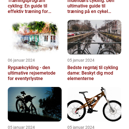
Træningsprogram
Indendørs cykling: Den
cykling: En guide til
ultimative guide til
effektiv træning for
træning på en cykel
cykelentusiaster
indendørs
06 januar 2024
05 januar 2024
Rygsækcykling - den
Bedste regntøj til cykling
ultimative rejsemetode
dame: Beskyt dig mod
for eventyrlystne
elementerne
05 januar 2024
05 januar 2024