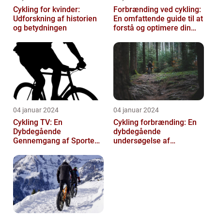
Cykling for kvinder:
Forbrænding ved cykling:
Udforskning af historien
En omfattende guide til at
og betydningen
forstå og optimere din
træning
04 januar 2024
04 januar 2024
Cykling TV: En
Cykling forbrænding: En
Dybdegående
dybdegående
Gennemgang af Sportens
undersøgelse af
Udvikling og Betydning
kalorieforbrænding ved
cykling