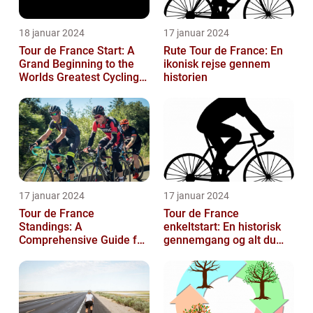
18 januar 2024
17 januar 2024
Tour de France Start: A
Rute Tour de France: En
Grand Beginning to the
ikonisk rejse gennem
Worlds Greatest Cycling
historien
Event
17 januar 2024
17 januar 2024
Tour de France
Tour de France
Standings: A
enkeltstart: En historisk
Comprehensive Guide for
gennemgang og alt du
Sports and Leisure
behøver at vide
Enthusiasts