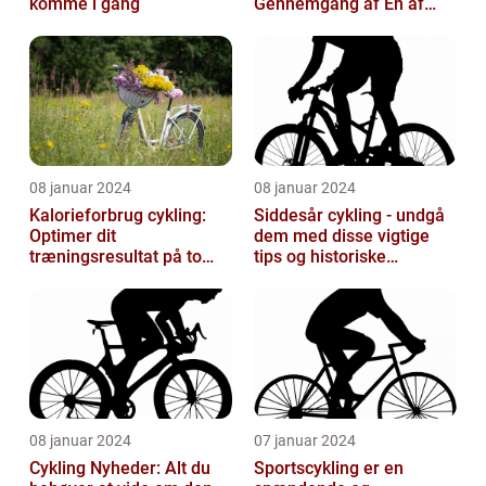
komme i gang
Gennemgang af Én af
Sportsverdenens Mest
Prestigefyldte r
08 januar 2024
08 januar 2024
Kalorieforbrug cykling:
Siddesår cykling - undgå
Optimer dit
dem med disse vigtige
træningsresultat på to
tips og historiske
hjul
perspektiver
08 januar 2024
07 januar 2024
Cykling Nyheder: Alt du
Sportscykling er en