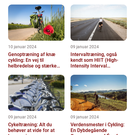
cykling
10 januar 2024
09 januar 2024
Genoptræning af knæ
Intervaltræning, også
cykling: En vej til
kendt som HIIT (High-
helbredelse og stærke
Intensity Interval
knæ
Training), er en populær
træningsmetod...
09 januar 2024
09 januar 2024
Cykeltræning: Alt du
Verdensmester i Cykling:
behøver at vide for at
En Dybdegående