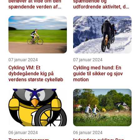
behøver at vide om den
spændende og
spændende verden af
udfordrende aktivitet, der
cykling
appellerer til både
fritidsmotionister o...
07 januar 2024
07 januar 2024
Cykling VM: Et
Cykling med hund: En
dybdegående kig på
guide til sikker og sjov
verdens største cykelløb
motion
06 januar 2024
06 januar 2024