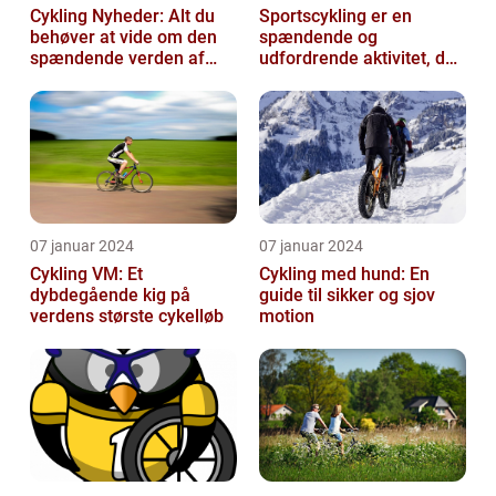
Cykling Nyheder: Alt du
Sportscykling er en
behøver at vide om den
spændende og
spændende verden af
udfordrende aktivitet, der
cykling
appellerer til både
fritidsmotionister o...
07 januar 2024
07 januar 2024
Cykling VM: Et
Cykling med hund: En
dybdegående kig på
guide til sikker og sjov
verdens største cykelløb
motion