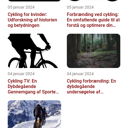
05 januar 2024
05 januar 2024
Cykling for kvinder:
Forbrænding ved cykling:
Udforskning af historien
En omfattende guide til at
og betydningen
forstå og optimere din
træning
04 januar 2024
04 januar 2024
Cykling TV: En
Cykling forbrænding: En
Dybdegående
dybdegående
Gennemgang af Sportens
undersøgelse af
Udvikling og Betydning
kalorieforbrænding ved
cykling