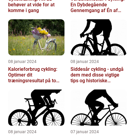
behøver at vide for at
En Dybdegående
komme i gang
Gennemgang af Én af
Sportsverdenens Mest
Prestigefyldte r
08 januar 2024
08 januar 2024
Kalorieforbrug cykling:
Siddesår cykling - undgå
Optimer dit
dem med disse vigtige
træningsresultat på to
tips og historiske
hjul
perspektiver
08 januar 2024
07 januar 2024