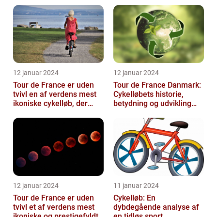
12 januar 2024
12 januar 2024
Tour de France er uden
Tour de France Danmark:
tvivl en af verdens mest
Cykelløbets historie,
ikoniske cykelløb, der
betydning og udvikling
hvert år tiltrækker
gennem tiden
millioner...
12 januar 2024
11 januar 2024
Tour de France er uden
Cykelløb: En
tvivl et af verdens mest
dybdegående analyse af
ikoniske og prestigefyldte
en tidløs sport