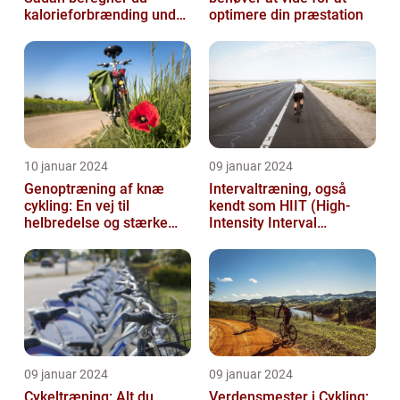
kalorieforbrænding under
optimere din præstation
cykling
10 januar 2024
09 januar 2024
Genoptræning af knæ
Intervaltræning, også
cykling: En vej til
kendt som HIIT (High-
helbredelse og stærke
Intensity Interval
knæ
Training), er en populær
træningsmetod...
09 januar 2024
09 januar 2024
Cykeltræning: Alt du
Verdensmester i Cykling: