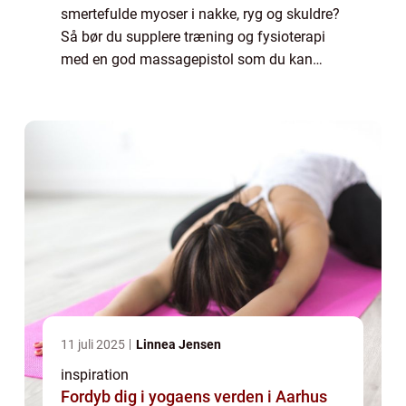
smertefulde myoser i nakke, ryg og skuldre?
Så bør du supplere træning og fysioterapi
med en god massagepistol som du kan
bruge derhjemme. Hvad er en
massagepistol? En massagepist...
11 juli 2025
Linnea Jensen
inspiration
Fordyb dig i yogaens verden i Aarhus