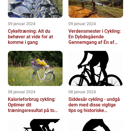
09 januar 2024
09 januar 2024
Cykeltræning: Alt du
Verdensmester i Cykling:
behøver at vide for at
En Dybdegående
komme i gang
Gennemgang af Én af
Sportsverdenens Mest
Prestigefyldte r
08 januar 2024
08 januar 2024
Kalorieforbrug cykling:
Siddesår cykling - undgå
Optimer dit
dem med disse vigtige
træningsresultat på to
tips og historiske
hjul
perspektiver