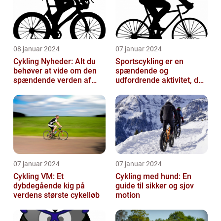
08 januar 2024
07 januar 2024
Cykling Nyheder: Alt du
Sportscykling er en
behøver at vide om den
spændende og
spændende verden af
udfordrende aktivitet, der
cykling
appellerer til både
fritidsmotionister o...
07 januar 2024
07 januar 2024
Cykling VM: Et
Cykling med hund: En
dybdegående kig på
guide til sikker og sjov
verdens største cykelløb
motion