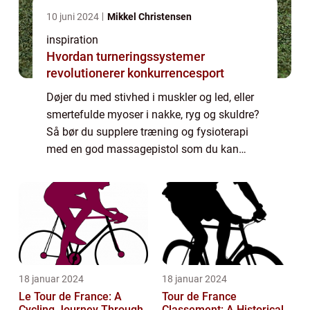
10 juni 2024
Mikkel Christensen
inspiration
Hvordan turneringssystemer
revolutionerer konkurrencesport
Døjer du med stivhed i muskler og led, eller
smertefulde myoser i nakke, ryg og skuldre?
Så bør du supplere træning og fysioterapi
med en god massagepistol som du kan
bruge derhjemme. Hvad er en
massagepistol? En massagepist...
18 januar 2024
18 januar 2024
Le Tour de France: A
Tour de France
Cycling Journey Through
Classement: A Historical