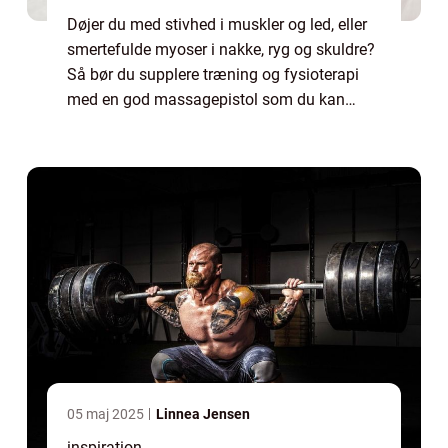
Døjer du med stivhed i muskler og led, eller
smertefulde myoser i nakke, ryg og skuldre?
Så bør du supplere træning og fysioterapi
med en god massagepistol som du kan
bruge derhjemme. Hvad er en
massagepistol? En massagepist...
05 maj 2025
Linnea Jensen
inspiration