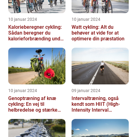
10 januar 2024
10 januar 2024
Kalorieberegner cykling:
Watt cykling: Alt du
Sådan beregner du
behøver at vide for at
kalorieforbrænding under
optimere din præstation
cykling
10 januar 2024
09 januar 2024
Genoptræning af knæ
Intervaltræning, også
cykling: En vej til
kendt som HIIT (High-
helbredelse og stærke
Intensity Interval
knæ
Training), er en populær
træningsmetod...