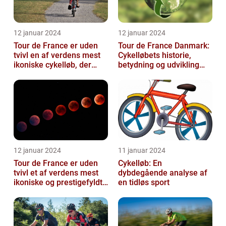
12 januar 2024
12 januar 2024
Tour de France er uden
Tour de France Danmark:
tvivl en af verdens mest
Cykelløbets historie,
ikoniske cykelløb, der
betydning og udvikling
hvert år tiltrækker
gennem tiden
millioner...
12 januar 2024
11 januar 2024
Tour de France er uden
Cykelløb: En
tvivl et af verdens mest
dybdegående analyse af
ikoniske og prestigefyldte
en tidløs sport
cykelløb