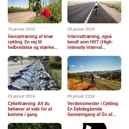
10 januar 2024
09 januar 2024
Genoptræning af knæ
Intervaltræning, også
cykling: En vej til
kendt som HIIT (High-
helbredelse og stærke
Intensity Interval
knæ
Training), er en populær
træningsmetod...
09 januar 2024
09 januar 2024
Cykeltræning: Alt du
Verdensmester i Cykling:
behøver at vide for at
En Dybdegående
komme i gang
Gennemgang af Én af
Sportsverdenens Mest
Prestigefyldte r