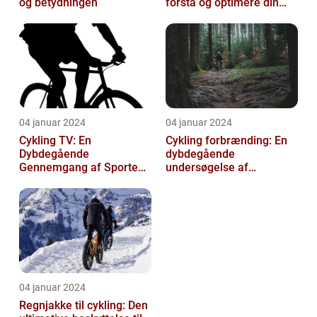
og betydningen
forstå og optimere din
træning
04 januar 2024
04 januar 2024
Cykling TV: En
Cykling forbrænding: En
Dybdegående
dybdegående
Gennemgang af Sportens
undersøgelse af
Udvikling og Betydning
kalorieforbrænding ved
cykling
04 januar 2024
Regnjakke til cykling: Den