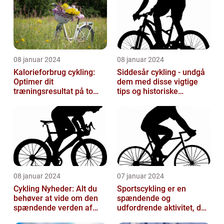
08 januar 2024
08 januar 2024
Kalorieforbrug cykling:
Siddesår cykling - undgå
Optimer dit
dem med disse vigtige
træningsresultat på to
tips og historiske
hjul
perspektiver
08 januar 2024
07 januar 2024
Cykling Nyheder: Alt du
Sportscykling er en
behøver at vide om den
spændende og
spændende verden af
udfordrende aktivitet, der
cykling
appellerer til både