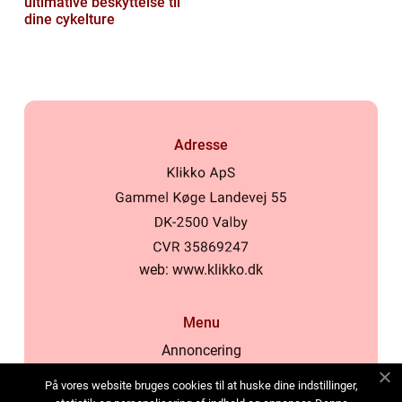
ultimative beskyttelse til
dine cykelture
Adresse
web:
www.klikko.dk
Menu
Annoncering
Om os
På vores website bruges cookies til at huske dine indstillinger,
Cookies