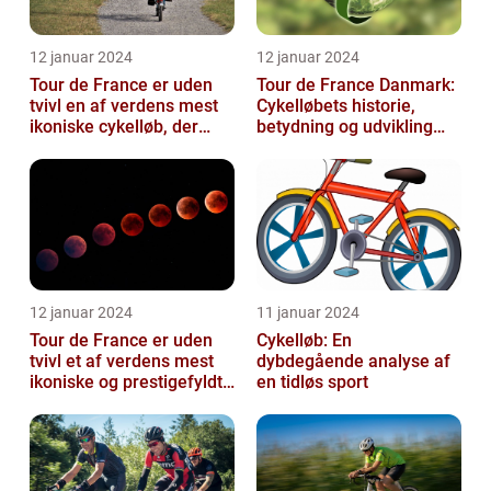
12 januar 2024
12 januar 2024
Tour de France er uden
Tour de France Danmark:
tvivl en af verdens mest
Cykelløbets historie,
ikoniske cykelløb, der
betydning og udvikling
hvert år tiltrækker
gennem tiden
millioner...
12 januar 2024
11 januar 2024
Tour de France er uden
Cykelløb: En
tvivl et af verdens mest
dybdegående analyse af
ikoniske og prestigefyldte
en tidløs sport
cykelløb