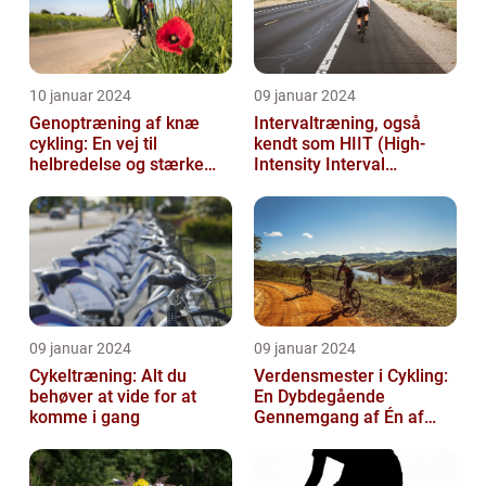
10 januar 2024
09 januar 2024
Genoptræning af knæ
Intervaltræning, også
cykling: En vej til
kendt som HIIT (High-
helbredelse og stærke
Intensity Interval
knæ
Training), er en populær
træningsmetod...
09 januar 2024
09 januar 2024
Cykeltræning: Alt du
Verdensmester i Cykling:
behøver at vide for at
En Dybdegående
komme i gang
Gennemgang af Én af
Sportsverdenens Mest
Prestigefyldte r