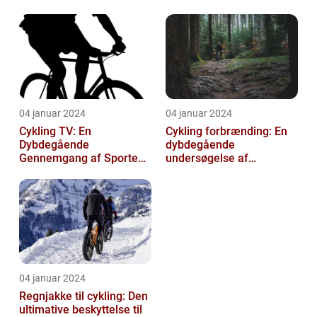
træning
04 januar 2024
04 januar 2024
Cykling TV: En
Cykling forbrænding: En
Dybdegående
dybdegående
Gennemgang af Sportens
undersøgelse af
Udvikling og Betydning
kalorieforbrænding ved
cykling
04 januar 2024
Regnjakke til cykling: Den
ultimative beskyttelse til