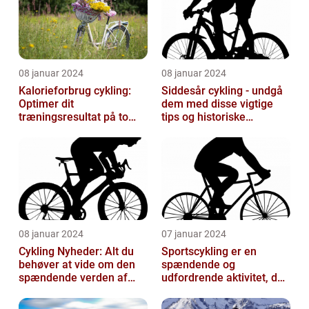
08 januar 2024
08 januar 2024
Kalorieforbrug cykling:
Siddesår cykling - undgå
Optimer dit
dem med disse vigtige
træningsresultat på to
tips og historiske
hjul
perspektiver
08 januar 2024
07 januar 2024
Cykling Nyheder: Alt du
Sportscykling er en
behøver at vide om den
spændende og
spændende verden af
udfordrende aktivitet, der
cykling
appellerer til både
fritidsmotionister o...